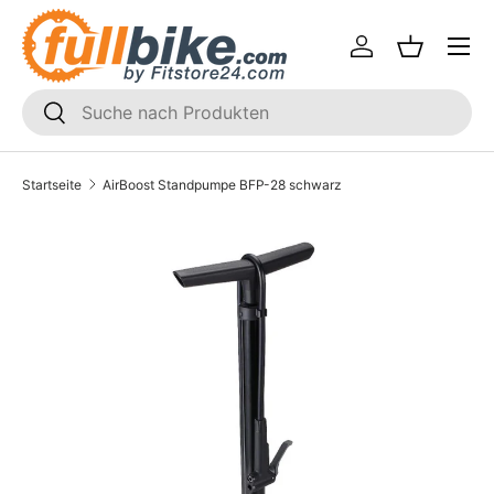
Menü
Direkt zum Inhalt
Einloggen
Einkaufsk
SUCHEN
Suchen
Startseite
AirBoost Standpumpe BFP-28 schwarz
Translation missing: de.accessibility.skip_to_product_i