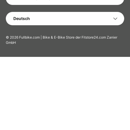
SPRACHE
Deutsch
© 2026
Fullbike.com | Bike & E-Bike Store der Fitstore24.com Zanier
GmbH