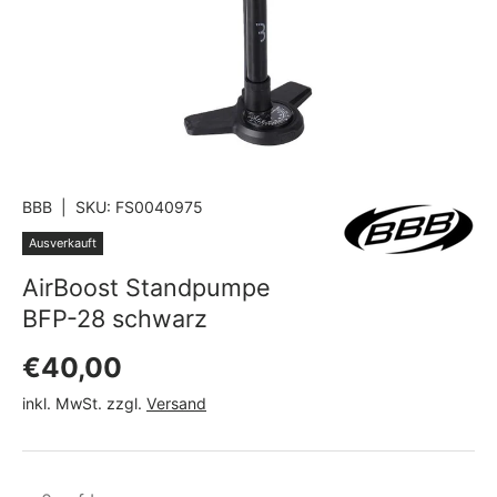
BBB
|
SKU:
FS0040975
Ausverkauft
AirBoost Standpumpe
BFP-28 schwarz
Normaler Preis
€40,00
inkl. MwSt. zzgl.
Versand