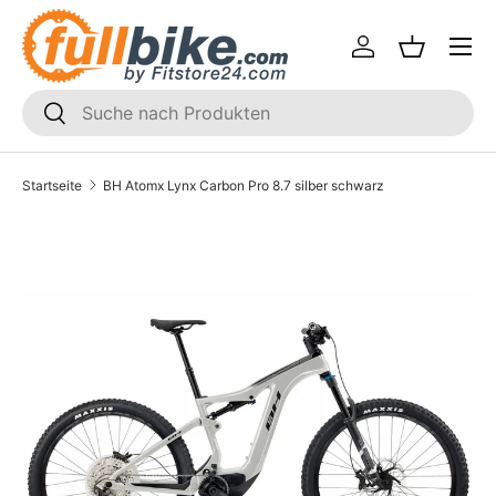
Menü
Direkt zum Inhalt
Einloggen
Einkaufsk
SUCHEN
Suchen
Startseite
BH Atomx Lynx Carbon Pro 8.7 silber schwarz
Translation missing: de.accessibility.skip_to_product_i