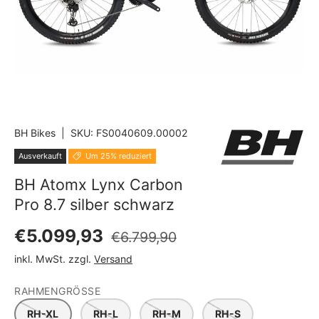
BH Bikes
|
SKU:
FS0040609.00002
Ausverkauft
Um 25% reduziert
BH Atomx Lynx Carbon
Pro 8.7 silber schwarz
Normaler Preis
Verkaufspreis
€5.099,93
€6.799,90
inkl. MwSt. zzgl.
Versand
RAHMENGRÖSSE
RH-XL
RH-L
RH-M
RH-S