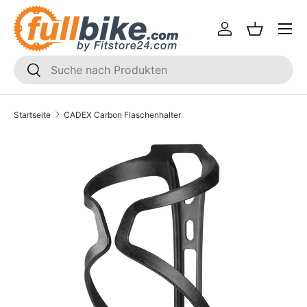
Menü
Direkt zum Inhalt
Einloggen
Einkaufsk
SUCHEN
Suchen
Startseite
CADEX Carbon Flaschenhalter
Translation missing: de.accessibility.skip_to_product_i