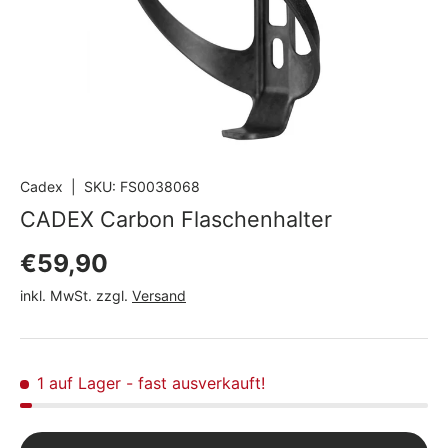
Cadex
|
SKU:
FS0038068
CADEX Carbon Flaschenhalter
Normaler Preis
€59,90
inkl. MwSt. zzgl.
Versand
1 auf Lager
- fast ausverkauft!