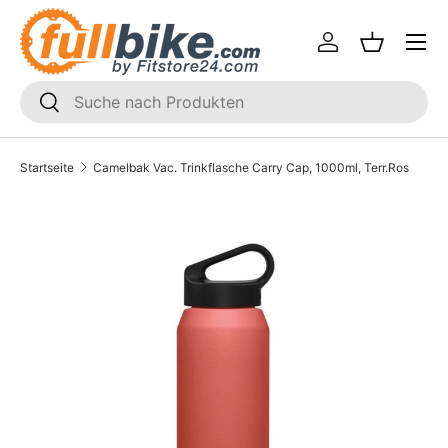
Menü
Direkt zum Inhalt
Einloggen
Einkaufsk
SUCHEN
Suchen
Startseite
Camelbak Vac. Trinkflasche Carry Cap, 1000ml, Terr.Ros
Translation missing: de.accessibility.skip_to_product_i