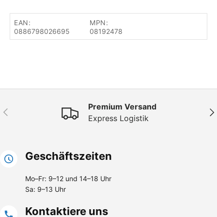
EAN:
MPN:
0886798026695
08192478
Premium Versand
Vorherige
Näc
Express Logistik
Geschäftszeiten
Mo–Fr: 9–12 und 14–18 Uhr
Sa: 9–13 Uhr
Kontaktiere uns