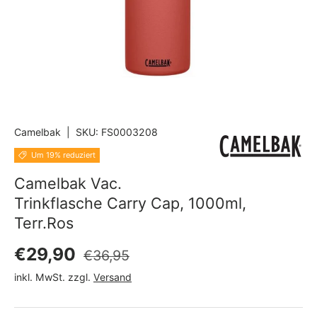
Camelbak
|
SKU:
FS0003208
Um 19% reduziert
Camelbak Vac.
Trinkflasche Carry Cap, 1000ml,
Terr.Ros
Normaler Preis
Verkaufspreis
€29,90
€36,95
inkl. MwSt. zzgl.
Versand