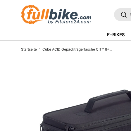
Direkt zum Inhalt
SUCH
Suc
E-BIKES
Startseite
Cube ACID Gepäckträgertasche CITY 8+7 RILink black
Translation missing: de.accessibility.skip_to_pr