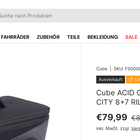
EN
hen
FAHRRÄDER
ZUBEHÖR
TEILE
BEKLEIDUNG
SALE
Cube
|
SKU:
FS000
oduct_info
Ausverkauft
Um
Cube ACID 
CITY 8+7 RIL
No
Verkaufsp
€79,99
€8
inkl. MwSt. zzgl.
Ver