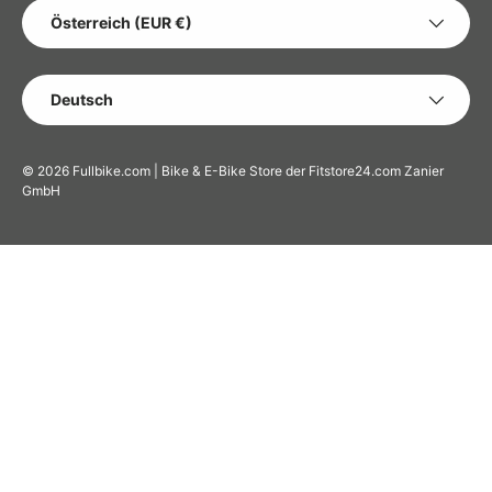
LAND/REGION
Österreich (EUR €)
SPRACHE
Deutsch
© 2026
Fullbike.com | Bike & E-Bike Store der Fitstore24.com Zanier
GmbH