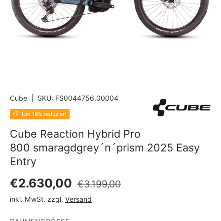
Cube
|
SKU:
FS0044756.00004
Um 18% reduziert
Cube Reaction Hybrid Pro
800 smaragdgrey´n´prism 2025 Easy
Entry
Normaler Preis
Verkaufspreis
€2.630,00
€3.199,00
inkl. MwSt. zzgl.
Versand