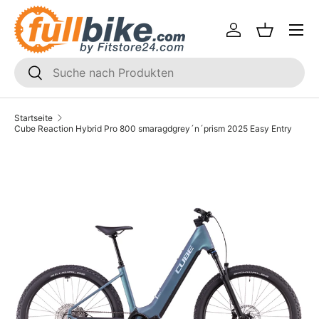
Menü
Direkt zum Inhalt
Einloggen
Einkaufsk
SUCHEN
Suchen
Startseite
Cube Reaction Hybrid Pro 800 smaragdgrey´n´prism 2025 Easy Entry
Translation missing: de.accessibility.skip_to_product_i