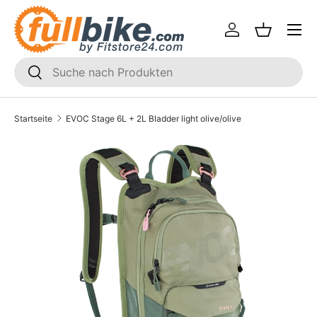
Menü
Direkt zum Inhalt
Einloggen
Einkaufsk
SUCHEN
Suchen
Startseite
EVOC Stage 6L + 2L Bladder light olive/olive
Translation missing: de.accessibility.skip_to_product_i