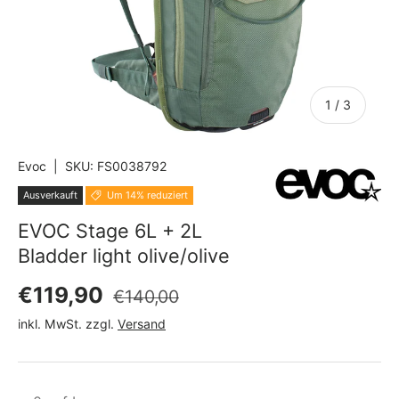
von
1
/
3
Evoc
|
SKU:
FS0038792
Ausverkauft
Um 14% reduziert
EVOC Stage 6L + 2L
Bladder light olive/olive
Normaler Preis
Verkaufspreis
€119,90
€140,00
inkl. MwSt. zzgl.
Versand