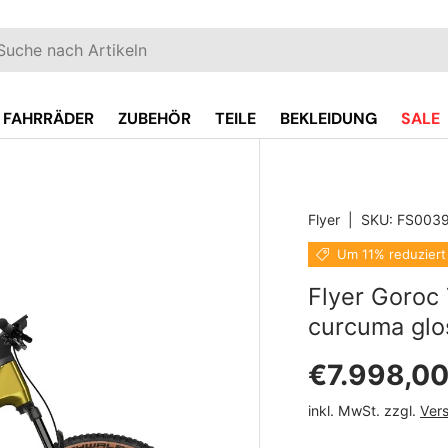
EN
hen
FAHRRÄDER
ZUBEHÖR
TEILE
BEKLEIDUNG
SALE
Flyer
|
SKU:
FS0039
oduct_info
Um 11% reduziert
Flyer Goroc
curcuma glo
Verkaufsp
€7.998,0
inkl. MwSt. zzgl.
Ver