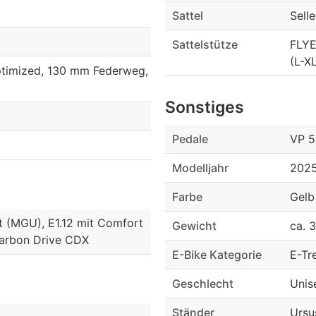
Sattel
Sell
Sattelstütze
FLYE
(L-X
ptimized, 130 mm Federweg,
Sonstiges
Pedale
VP 5
Modelljahr
202
Farbe
Gelb
t (MGU), E1.12 mit Comfort
Gewicht
ca. 
Carbon Drive CDX
E-Bike Kategorie
E-Tr
Geschlecht
Unis
Ständer
Ursu