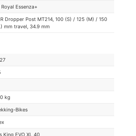
e Royal Essenza+
R Dropper Post MT214, 100 (S) / 125 (M) / 150
L) mm travel, 34.9 mm
27
5
30 kg
ekking-Bikes
ex
s King EVO XL 40