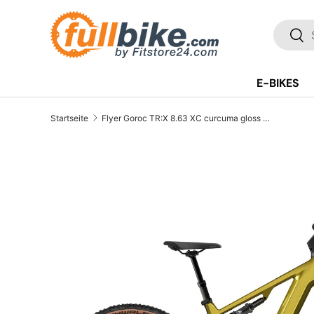
Direkt zum Inhalt
SUCH
Suc
E-BIKES
Startseite
Flyer Goroc TR:X 8.63 XC curcuma gloss 2025
Translation missing: de.accessibility.skip_to_pr