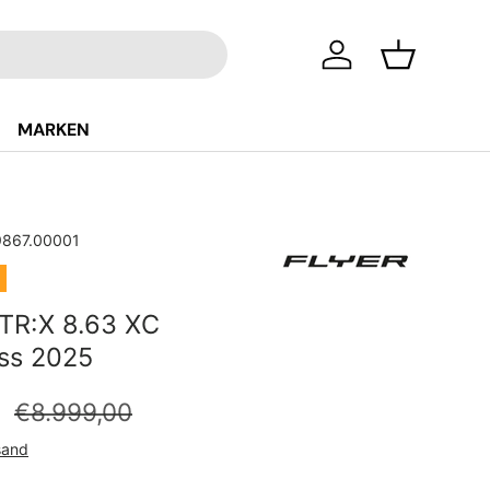
Einloggen
Einkaufsko
MARKEN
867.00001
 TR:X 8.63 XC
ss 2025
Normaler Preis
reis
0
€8.999,00
sand