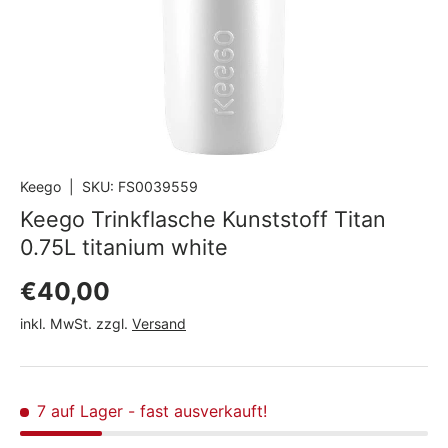
Keego
|
SKU:
FS0039559
Keego Trinkflasche Kunststoff Titan
0.75L titanium white
Normaler Preis
€40,00
inkl. MwSt. zzgl.
Versand
7 auf Lager
- fast ausverkauft!