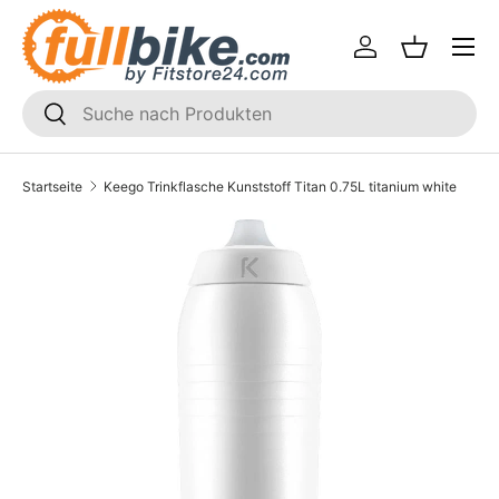
Menü
Direkt zum Inhalt
Einloggen
Einkaufsk
SUCHEN
Suchen
Startseite
Keego Trinkflasche Kunststoff Titan 0.75L titanium white
Translation missing: de.accessibility.skip_to_product_i