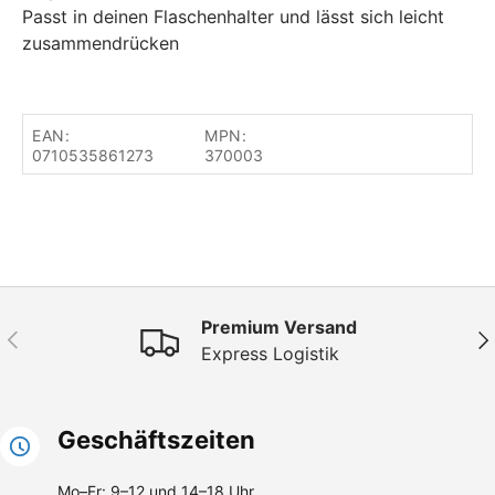
Passt in deinen Flaschenhalter und lässt sich leicht
zusammendrücken
EAN:
MPN:
0710535861273
370003
Premium Versand
Vorherige
Näc
Express Logistik
Geschäftszeiten
Mo–Fr: 9–12 und 14–18 Uhr