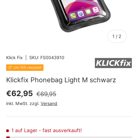
von
1
/
2
Klick Fix
|
SKU:
FS0043910
Um 10% reduziert
Klickfix Phonebag Light M schwarz
Normaler Preis
Verkaufspreis
€62,95
€69,95
inkl. MwSt. zzgl.
Versand
1 auf Lager
- fast ausverkauft!