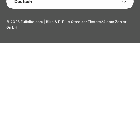
Deutsch
© 2026
Fullbike.com | Bike & E-Bike Store der Fitstore24.com Zanier
GmbH