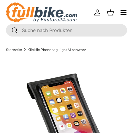
Menü
Direkt zum Inhalt
Einloggen
Einkaufsk
SUCHEN
Suchen
Startseite
Klickfix Phonebag Light M schwarz
Translation missing: de.accessibility.skip_to_product_i