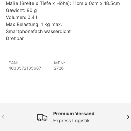
Maße (Breite x Tiefe x Höhe): 11cm x 0cm x 18.5cm
Gewicht: 80 g
Volumen: 0,4 l
Max Belastung: 1 kg max.
Smartphonefach wasserdicht
Drehbar
EAN:
MPN:
4030572105687
2726
Premium Versand
Vorherige
Näc
Express Logistik