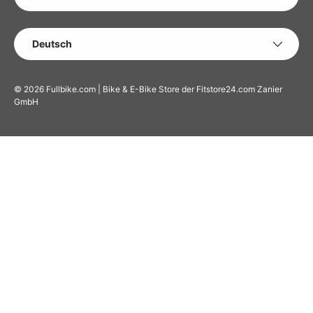
SPRACHE
Deutsch
© 2026
Fullbike.com | Bike & E-Bike Store der Fitstore24.com Zanier
GmbH