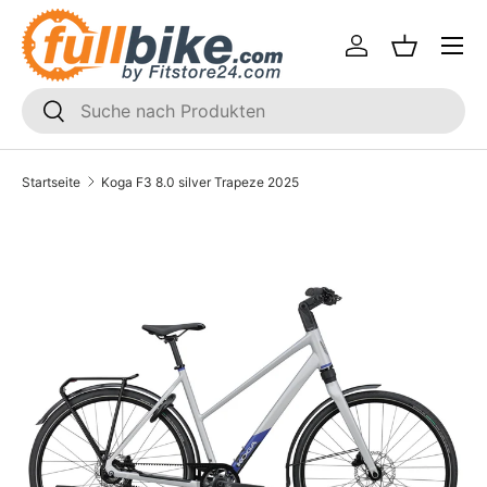
Menü
Direkt zum Inhalt
Einloggen
Einkaufsk
SUCHEN
Suchen
Startseite
Koga F3 8.0 silver Trapeze 2025
Translation missing: de.accessibility.skip_to_product_i