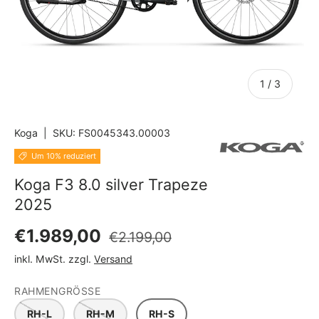
von
1
/
3
Koga
|
SKU:
FS0045343.00003
Um 10% reduziert
Koga F3 8.0 silver Trapeze
2025
Normaler Preis
Verkaufspreis
€1.989,00
€2.199,00
inkl. MwSt. zzgl.
Versand
RAHMENGRÖSSE
RH-L
RH-M
RH-S