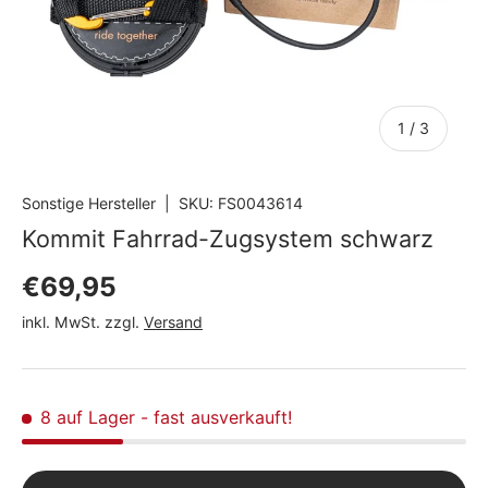
von
1
/
3
Sonstige Hersteller
|
SKU:
FS0043614
Kommit Fahrrad-Zugsystem schwarz
Normaler Preis
€69,95
inkl. MwSt. zzgl.
Versand
8 auf Lager
- fast ausverkauft!