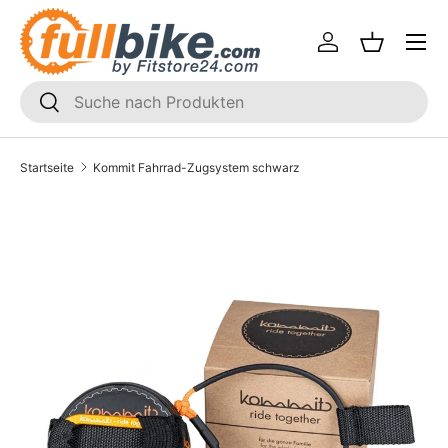
Menü
Direkt zum Inhalt
Einloggen
Einkaufsk
SUCHEN
Suchen
Startseite
Kommit Fahrrad-Zugsystem schwarz
Translation missing: de.accessibility.skip_to_product_i