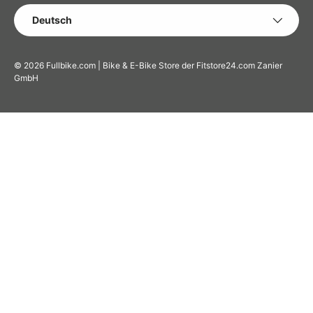
SPRACHE
Deutsch
© 2026
Fullbike.com | Bike & E-Bike Store der Fitstore24.com Zanier
GmbH