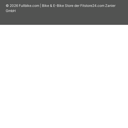
© 2026
Fullbike.com | Bike & E-Bike Store der Fitstore24.com Zanier
GmbH