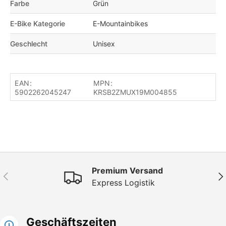
Farbe
Grün
E-Bike Kategorie
E-Mountainbikes
Geschlecht
Unisex
EAN:
MPN:
5902262045247
KRSB2ZMUX19M004855
Premium Versand
Vorherige
Näc
Express Logistik
Geschäftszeiten