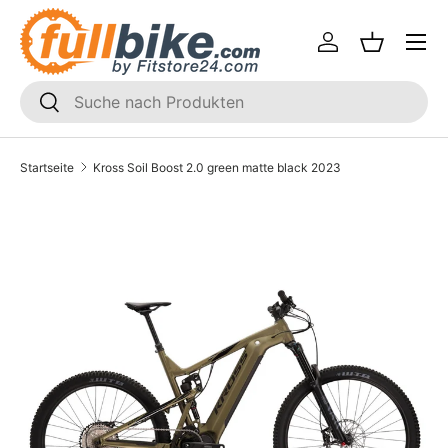
Menü
Direkt zum Inhalt
Einloggen
Einkaufsk
SUCHEN
Suchen
Startseite
Kross Soil Boost 2.0 green matte black 2023
Translation missing: de.accessibility.skip_to_product_i