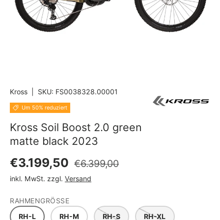
Kross
|
SKU:
FS0038328.00001
Um 50% reduziert
Kross Soil Boost 2.0 green
matte black 2023
Normaler Preis
Verkaufspreis
€3.199,50
€6.399,00
inkl. MwSt. zzgl.
Versand
RAHMENGRÖSSE
RH-L
RH-M
RH-S
RH-XL