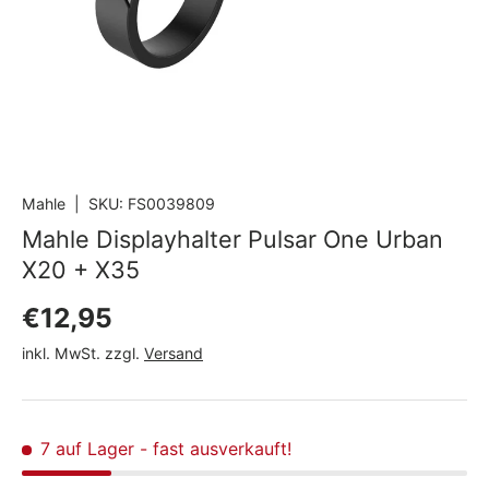
Mahle
|
SKU:
FS0039809
Mahle Displayhalter Pulsar One Urban
X20 + X35
Normaler Preis
€12,95
inkl. MwSt. zzgl.
Versand
7 auf Lager
- fast ausverkauft!