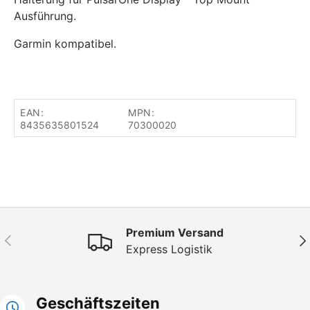
Ausführung.
Garmin kompatibel.
EAN:
MPN:
8435635801524
70300020
Premium Versand
Vorherige
Näc
Express Logistik
Geschäftszeiten