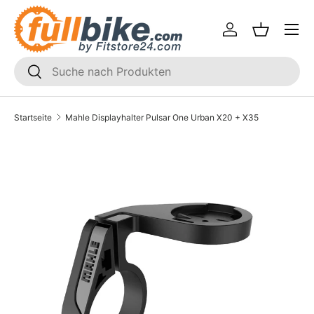
Menü
Direkt zum Inhalt
Einloggen
Einkaufsk
SUCHEN
Suchen
Startseite
Mahle Displayhalter Pulsar One Urban X20 + X35
Translation missing: de.accessibility.skip_to_product_i