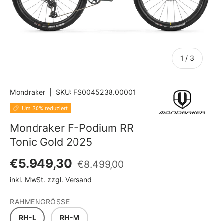
von
1
/
3
Mondraker
|
SKU:
FS0045238.00001
Um 30% reduziert
Mondraker F-Podium RR
Tonic Gold 2025
Normaler Preis
Verkaufspreis
€5.949,30
€8.499,00
inkl. MwSt. zzgl.
Versand
RAHMENGRÖSSE
RH-L
RH-M