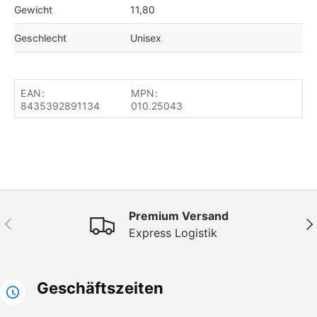
Gewicht
11,80
Geschlecht
Unisex
EAN:
MPN:
8435392891134
010.25043
Premium Versand
Vorherige
Näc
Express Logistik
Geschäftszeiten