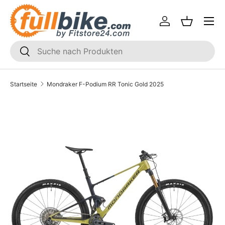
Menü
Direkt zum Inhalt
Einloggen
Einkaufsk
SUCHEN
Suchen
Startseite
Mondraker F-Podium RR Tonic Gold 2025
Translation missing: de.accessibility.skip_to_product_i