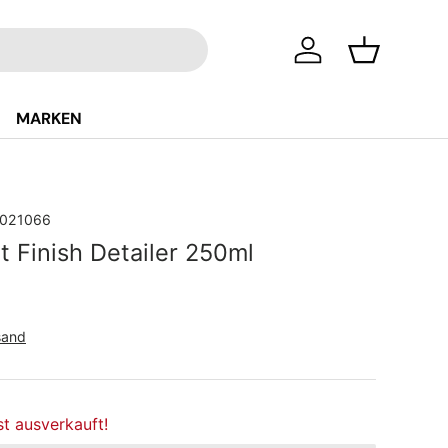
Einloggen
Einkaufsko
MARKEN
021066
 Finish Detailer 250ml
Preis
sand
st ausverkauft!