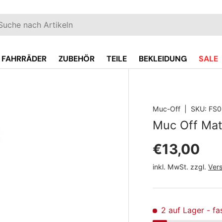
EN
hen
FAHRRÄDER
ZUBEHÖR
TEILE
BEKLEIDUNG
SALE
Muc-Off
|
SKU:
FS0
oduct_info
Muc Off Matt
Normaler 
€13,00
inkl. MwSt. zzgl.
Ver
2 auf Lager
- fa