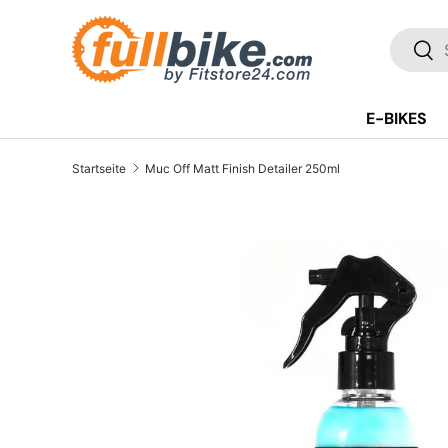
Direkt zum Inhalt
SUCH
Suc
E-BIKES
Startseite
Muc Off Matt Finish Detailer 250ml
Translation missing: de.accessibility.skip_to_pr