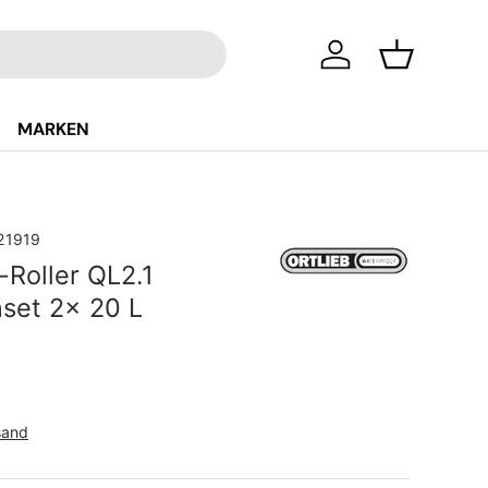
Einloggen
Einkaufsko
MARKEN
21919
-Roller QL2.1
set 2x 20 L
Preis
sand