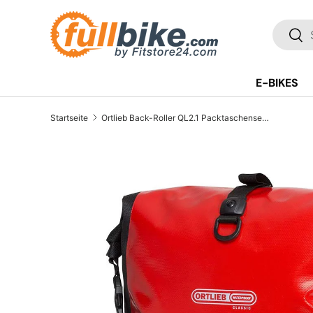
Direkt zum Inhalt
SUCH
Suc
E-BIKES
Startseite
Ortlieb Back-Roller QL2.1 Packtaschenset 2x 20 L rot/schwarz
Translation missing: de.accessibility.skip_to_pr