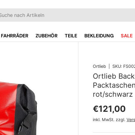
EN
hen
FAHRRÄDER
ZUBEHÖR
TEILE
BEKLEIDUNG
SALE
Ortlieb
|
SKU:
FS00
oduct_info
Ortlieb Back
Packtaschen
rot/schwarz
Normaler 
€121,00
inkl. MwSt. zzgl.
Ver