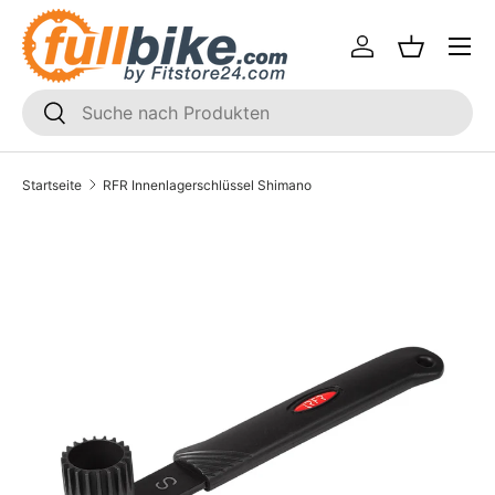
Menü
Direkt zum Inhalt
Einloggen
Einkaufsk
SUCHEN
Suchen
Startseite
RFR Innenlagerschlüssel Shimano
Translation missing: de.accessibility.skip_to_product_i