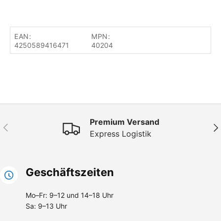
EAN:
MPN:
4250589416471
40204
Premium Versand
Vorherige
Näc
Express Logistik
Geschäftszeiten
Mo–Fr: 9–12 und 14–18 Uhr
Sa: 9–13 Uhr