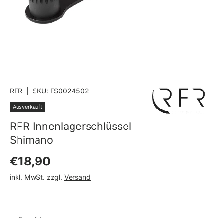
RFR
|
SKU:
FS0024502
Ausverkauft
RFR Innenlagerschlüssel
Shimano
Normaler Preis
€18,90
inkl. MwSt. zzgl.
Versand