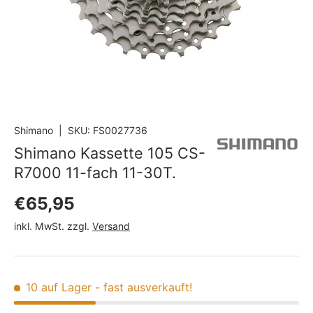
Shimano
|
SKU:
FS0027736
Shimano Kassette 105 CS-
R7000 11-fach 11-30T.
Normaler Preis
€65,95
inkl. MwSt. zzgl.
Versand
10 auf Lager
- fast ausverkauft!