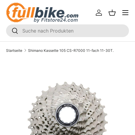
Menü
Direkt zum Inhalt
Einloggen
Einkaufsk
SUCHEN
Suchen
Startseite
Shimano Kassette 105 CS-R7000 11-fach 11-30T.
Translation missing: de.accessibility.skip_to_product_i