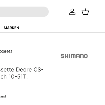
Einloggen
Einkaufsko
MARKEN
036462
sette Deore CS-
ch 10-51T.
Preis
sand