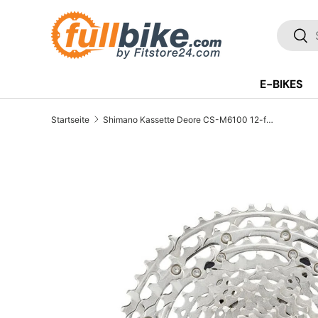
Direkt zum Inhalt
SUCH
Suc
E-BIKES
Startseite
Shimano Kassette Deore CS-M6100 12-fach 10-51T.
Translation missing: de.accessibility.skip_to_pr