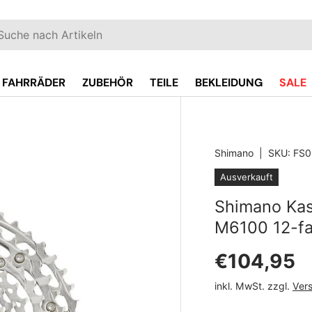
EN
hen
FAHRRÄDER
ZUBEHÖR
TEILE
BEKLEIDUNG
SALE
Shimano
|
SKU:
FS0
oduct_info
Ausverkauft
Shimano Kas
M6100 12-fa
Normaler 
€104,95
inkl. MwSt. zzgl.
Ver