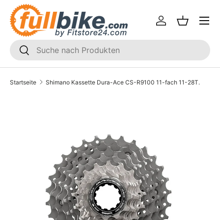
Menü
Direkt zum Inhalt
Einloggen
Einkaufsk
SUCHEN
Suchen
Startseite
Shimano Kassette Dura-Ace CS-R9100 11-fach 11-28T.
Translation missing: de.accessibility.skip_to_product_i