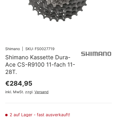
Shimano
|
SKU:
FS0027719
Shimano Kassette Dura-
Ace CS-R9100 11-fach 11-
28T.
Normaler Preis
€284,95
inkl. MwSt. zzgl.
Versand
2 auf Lager
- fast ausverkauft!