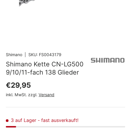
Shimano
|
SKU:
FS0043179
Shimano Kette CN-LG500
9/10/11-fach 138 Glieder
Normaler Preis
€29,95
inkl. MwSt. zzgl.
Versand
3 auf Lager
- fast ausverkauft!