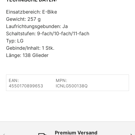
Einsatzbereich: E-Bike
Gewicht: 257 g
Laufrichtungsgebunden: Ja
Schaltstufen: 9-fach/10-fach/11-fach
Typ: LG
Gebinde/Inhalt: 1 Stk.
Länge: 138 Glieder
EAN:
MPN:
4550170899653
ICNLG500138Q
Premium Versand
Vorherige
Näc