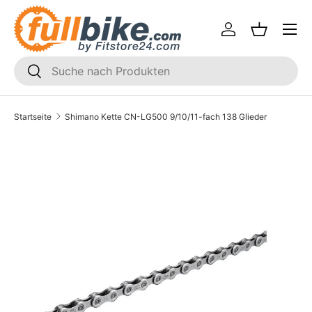
Menü
Direkt zum Inhalt
Einloggen
Einkaufsk
SUCHEN
Suchen
Startseite
Shimano Kette CN-LG500 9/10/11-fach 138 Glieder
Translation missing: de.accessibility.skip_to_product_i