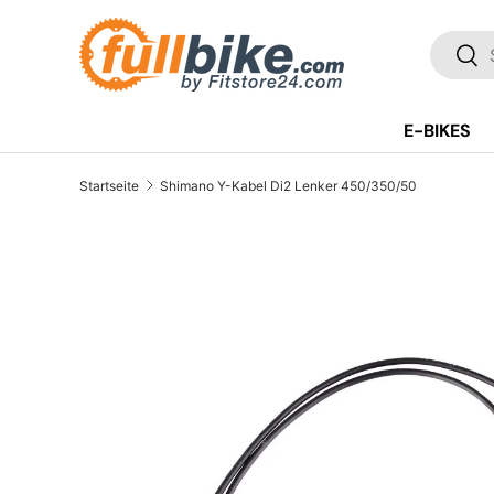
Direkt zum Inhalt
SUCH
Suc
E-BIKES
Startseite
Shimano Y-Kabel Di2 Lenker 450/350/50
Translation missing: de.accessibility.skip_to_pr