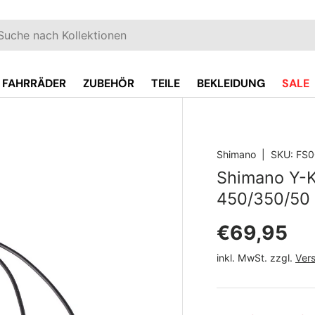
EN
hen
FAHRRÄDER
ZUBEHÖR
TEILE
BEKLEIDUNG
SALE
Shimano
|
SKU:
FS0
oduct_info
Shimano Y-K
450/350/50
Normaler 
€69,95
inkl. MwSt. zzgl.
Ver