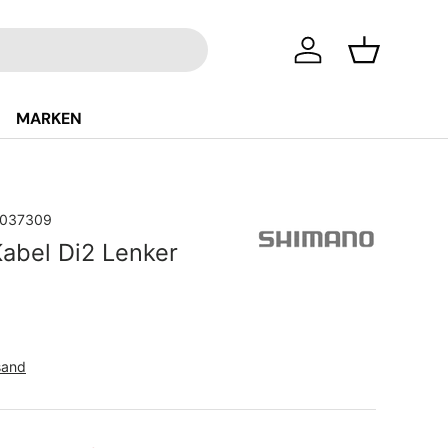
Einloggen
Einkaufsko
MARKEN
037309
abel Di2 Lenker
Preis
sand