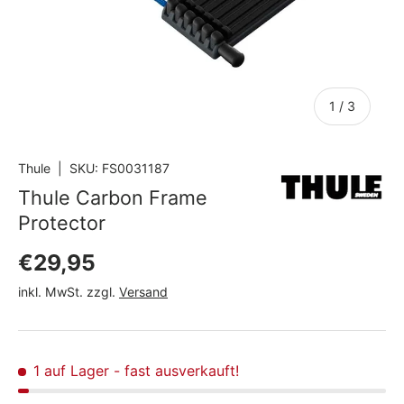
von
1
/
3
Thule
|
SKU:
FS0031187
Thule Carbon Frame
Protector
Normaler Preis
€29,95
inkl. MwSt. zzgl.
Versand
1 auf Lager
- fast ausverkauft!