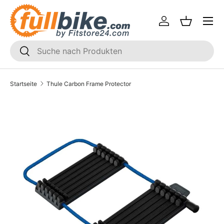
Menü
Direkt zum Inhalt
Einloggen
Einkaufsk
SUCHEN
Suchen
Startseite
Thule Carbon Frame Protector
Translation missing: de.accessibility.skip_to_product_i