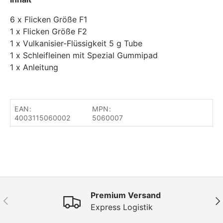
6 x Flicken Größe F1
1 x Flicken Größe F2
1 x Vulkanisier-Flüssigkeit 5 g Tube
1 x Schleifleinen mit Spezial Gummipad
1 x Anleitung
EAN:
MPN:
4003115060002
5060007
Premium Versand
Vorherige
Näc
Express Logistik