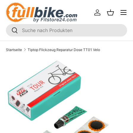
Menü
Direkt zum Inhalt
Einloggen
Einkaufsk
SUCHEN
Suchen
Startseite
Tiptop Flickzeug Reparatur Dose TT01 Velo
Translation missing: de.accessibility.skip_to_product_i