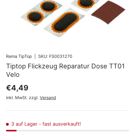
Rema TipTop
|
SKU:
FS0031270
Tiptop Flickzeug Reparatur Dose TT01
Velo
Normaler Preis
€4,49
inkl. MwSt. zzgl.
Versand
3 auf Lager
- fast ausverkauft!