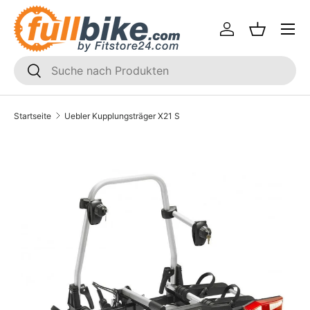
Menü
Direkt zum Inhalt
Einloggen
Einkaufsk
SUCHEN
Suchen
Startseite
Uebler Kupplungsträger X21 S
Translation missing: de.accessibility.skip_to_product_i