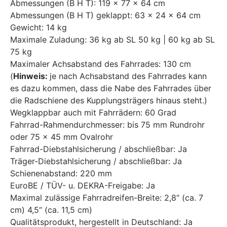
Abmessungen (B H T): 119 x 77 x 64 cm
Abmessungen (B H T) geklappt: 63 x 24 x 64 cm
Gewicht: 14 kg
Maximale Zuladung: 36 kg ab SL 50 kg | 60 kg ab SL
75 kg
Maximaler Achsabstand des Fahrrades: 130 cm
(
Hinweis:
je nach Achsabstand des Fahrrades kann
es dazu kommen, dass die Nabe des Fahrrades über
die Radschiene des Kupplungsträgers hinaus steht.)
Wegklappbar auch mit Fahrrädern: 60 Grad
Fahrrad-Rahmendurchmesser: bis 75 mm Rundrohr
oder 75 x 45 mm Ovalrohr
Fahrrad-Diebstahlsicherung / abschließbar: Ja
Träger-Diebstahlsicherung / abschließbar: Ja
Schienenabstand: 220 mm
EuroBE / TÜV- u. DEKRA-Freigabe: Ja
Maximal zulässige Fahrradreifen-Breite: 2,8“ (ca. 7
cm) 4,5“ (ca. 11,5 cm)
Qualitätsprodukt, hergestellt in Deutschland: Ja