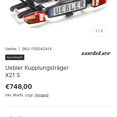
von
1
/
2
Uebler
|
SKU:
FS0042414
Ausverkauft
Uebler Kupplungsträger
X21 S
Normaler Preis
€748,00
inkl. MwSt. zzgl.
Versand