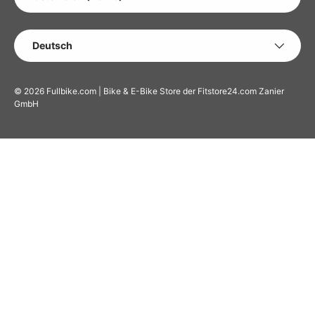
SPRACHE
Deutsch
© 2026
Fullbike.com | Bike & E-Bike Store der Fitstore24.com Zanier
GmbH