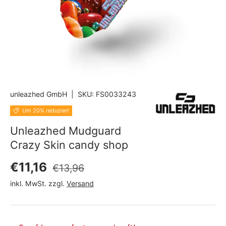
unleazhed GmbH
|
SKU:
FS0033243
Um 20% reduziert
Unleazhed Mudguard
Crazy Skin candy shop
Normaler Preis
Verkaufspreis
€11,16
€13,96
inkl. MwSt. zzgl.
Versand