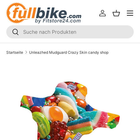
Menü
Direkt zum Inhalt
Einloggen
Einkaufsk
SUCHEN
Suchen
Startseite
Unleazhed Mudguard Crazy Skin candy shop
Translation missing: de.accessibility.skip_to_product_i