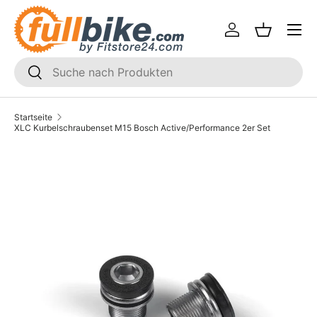
Menü
Direkt zum Inhalt
Einloggen
Einkaufsk
SUCHEN
Suchen
Startseite
XLC Kurbelschraubenset M15 Bosch Active/Performance 2er Set
Translation missing: de.accessibility.skip_to_product_i