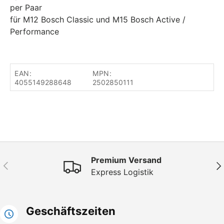
per Paar
für M12 Bosch Classic und M15 Bosch Active /
Performance
EAN:
MPN:
4055149288648
2502850111
Premium Versand
Vorherige
Näc
Express Logistik
Geschäftszeiten