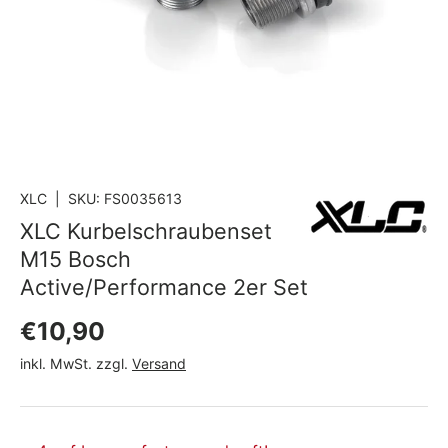
XLC
|
SKU:
FS0035613
XLC Kurbelschraubenset
M15 Bosch
Active/Performance 2er Set
Normaler Preis
€10,90
inkl. MwSt. zzgl.
Versand