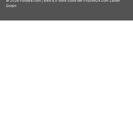
© 2026
Fullbike.com | Bike & E-Bike Store der Fitstore24.com Zanier
GmbH